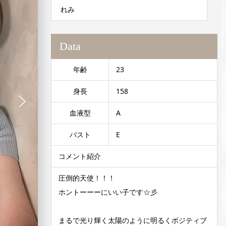
れみ
Data
年齢
23
身長
158
血液型
A
バスト
E
コメント紹介
圧倒的天使！！！
ホントーーーにいい子です☆彡
まるで光り輝く太陽のように明るくポジティブ