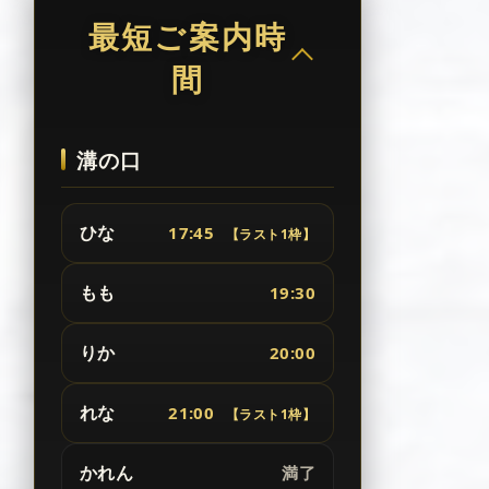
最短ご案内時
間
溝の口
ひな
17:45
【ラスト1枠】
もも
19:30
りか
20:00
れな
21:00
【ラスト1枠】
かれん
満了