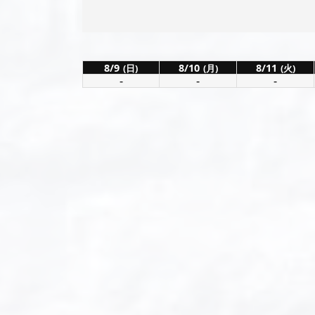
8/9
8/10
8/11
(日)
(月)
(火)
-
-
-