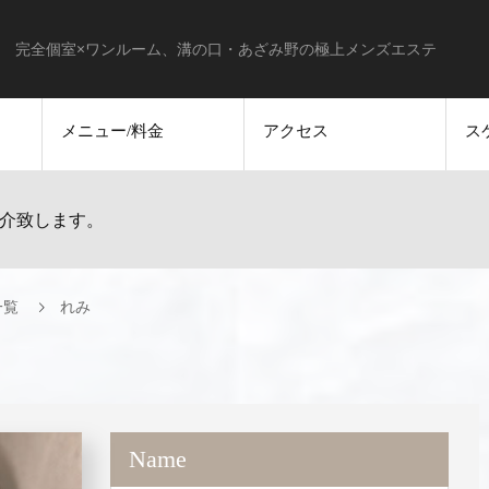
完全個室×ワンルーム、溝の口・あざみ野の極上メンズエステ
メニュー/料金
アクセス
ス
介致します。
一覧
れみ
Name