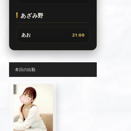
あざみ野
あお
21:00
本日の出勤